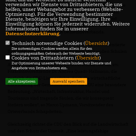
verwenden wir Dienste von Drittanbietern, die uns
steht für das, was die CDU inhaltlich ausmacht und was sie
helfen, unser Webangebot zu verbessern (Website-
in den kommenden Jahren für die Gemeinde erreichen
Optmierung). Für die Verwendung bestimmter
möchte. „Unser Programm zeigt, wofür wir stehen und
Dienste, benötigen wir Ihre Einwilligung. Ihre
Einwilligung können Sie jederzeit widerrufen. Weitere
welche Schwerpunkte wir setzen“, erklärt Dr. Julian
Informationen finden Sie in unserer
Allendorf, Vorsitzender des Gemeindeverbands.
Datenschutzerklärung
.
Technisch notwendige Cookies (
Übersicht
)
Im Zentrum der CDU-Politik steht eine zukunftsorientierte
Die notwendigen Cookies werden allein für den
Bildungs- und Ausbildungslandschaft. „Wir wollen Schulen
ordnungsgemäßen Gebrauch der Webseite benötigt.
Cookies von Drittanbietern (
Übersicht
)
stärken und jungen Menschen attraktive
Zur Optimierung unserer Webseite binden wir Dienste und
Ausbildungsmöglichkeiten vor Ort eröffnen“, betont stv.
Angebote von Drittanbietern ein.
Fraktionsvorsitzende Dr. Andrea Quadt-Hallmann, die
zugleich die CDU-Liste anführt. Auch die wirtschaftliche
Alle akzeptieren
Auswahl speichern
Entwicklung der Gemeinde hat für die CDU eine besondere
Bedeutung. „Wirtschaft, Infrastruktur, Handel und
Tourismus sind tragende Säulen, die wir konsequent
fördern wollen“, so Marco Upmann, Vorsitzender des
Ortsverbands Schapdetten.
Gleichzeitig richtet die CDU den Blick auf die Landwirtschaft
und den Schutz der Umwelt. „Eine leistungsfähige