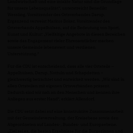
Landwirtschaft und eine intakte Natur sind die Grundlage
für unsere Lebensqualität“, unterstreicht Benedikt
Wessling, Vorsitzender des Ortsverbandes Darup.
Ergänzend verweist Markus Böker, Vorsitzender des
Ortsverbands Appelhülsen, auf die Bedeutung von Sport,
Kunst und Kultur: „Vielfältige Angebote in diesen Bereichen
sowie das Engagement vieler Ehrenamtlicher machen
unsere Gemeinde lebenswert und verdienen
Unterstützung.“
Für die CDU ist entscheidend, dass alle vier Ortsteile –
Appelhülsen, Darup, Nottuln und Schapdetten –
gleichwertig betrachtet und entwickelt werden. „Wir sind in
allen Ortsteilen mit eigenen Ortsverbänden präsent.
Dadurch sind wir nah an den Menschen und kennen ihre
Anliegen aus erster Hand“, erklärt Allendorf.
Die CDU setzt dabei auf eine konstruktive Zusammenarbeit
mit der Gemeindeverwaltung, der Kreisebene sowie den
Abgeordneten auf Landes-, Bundes- und Europaebene.
Ziel sei es, die besten Ergebnisse für die Bürgerinnen und