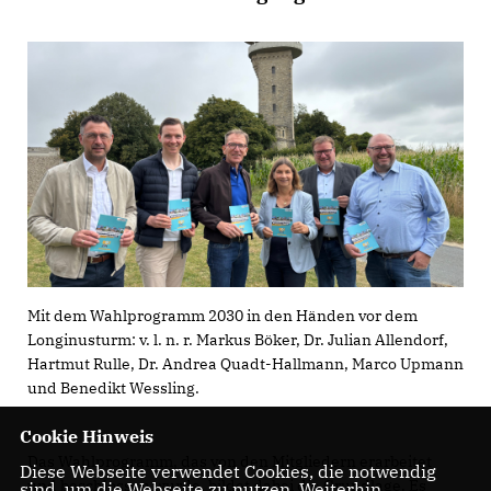
Mit dem Wahlprogramm 2030 in den Händen vor dem
Longinusturm: v. l. n. r. Markus Böker, Dr. Julian Allendorf,
Hartmut Rulle, Dr. Andrea Quadt-Hallmann, Marco Upmann
und Benedikt Wessling.
Cookie Hinweis
Das Wahlprogramm, das von den Mitgliedern erarbeitet
Diese Webseite verwendet Cookies, die notwendig
und beschlossen wurde, bildet dabei die Grundlage. Es
sind, um die Webseite zu nutzen. Weiterhin