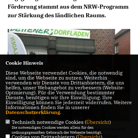
Förderung stammt aus dem NRW-Programm
zur Stärkung des ländlichen Raums.
Cookie Hinweis
Diese Webseite verwendet Cookies, die notwendig
sind, um die Webseite zu nutzen. Weiterhin
verwenden wir Dienste von Drittanbietern, die uns
helfen, unser Webangebot zu verbessern (Website-
Optmierung). Für die Verwendung bestimmter
Dienste, benötigen wir Ihre Einwilligung. Ihre
Einwilligung können Sie jederzeit widerrufen. Weitere
Informationen finden Sie in unserer
Datenschutzerklärung
.
Technisch notwendige Cookies (
Übersicht
)
Die notwendigen Cookies werden allein für den
Besuchten den Dettener Dorfladen zum wiederholten Mal
ordnungsgemäßen Gebrauch der Webseite benötigt.
bei ihrer Sommertour im vergangenen Jahr: † Dietmar
Cookies von Drittanbietern (
Übersicht
)