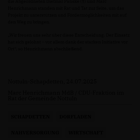
die Abgeordneten Dietmar Panske (†) und Marc
Henrichmann standen mit Rat und Tat zur Seite, um das
Projekt zu unterstützen und Fördermöglichkeiten mit auf
den Weg zu bringen.
Wir freuen uns sehr über diese Entscheidung. Der Einsatz
hat sich gelohnt – vor allem dank der starken Initiative vor
Ort“, so Henrichmann abschließend.
Nottuln-Schapdetten, 24.07.2025
Marc Henrichmann MdB / CDU-Fraktion im
Rat der Gemeinde Nottuln
SCHAPDETTEN
DORFLADEN
NAHVERSORGUNG
WIRTSCHAFT