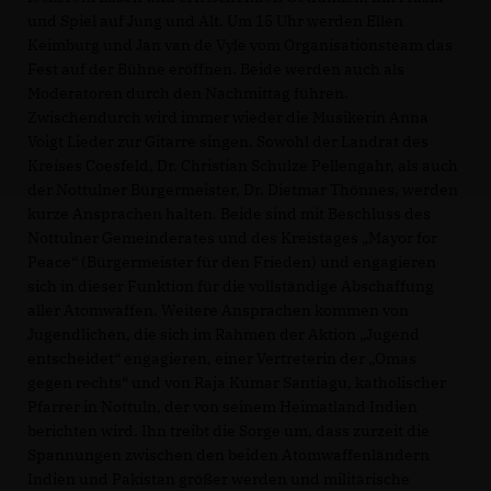
und Spiel auf Jung und Alt. Um 15 Uhr werden Ellen
Keimburg und Jan van de Vyle vom Organisationsteam das
Fest auf der Bühne eröffnen. Beide werden auch als
Moderatoren durch den Nachmittag führen.
Zwischendurch wird immer wieder die Musikerin Anna
Voigt Lieder zur Gitarre singen. Sowohl der Landrat des
Kreises Coesfeld, Dr. Christian Schulze Pellengahr, als auch
der Nottulner Bürgermeister, Dr. Dietmar Thönnes, werden
kurze Ansprachen halten. Beide sind mit Beschluss des
Nottulner Gemeinderates und des Kreistages „Mayor for
Peace“ (Bürgermeister für den Frieden) und engagieren
sich in dieser Funktion für die vollständige Abschaffung
aller Atomwaffen. Weitere Ansprachen kommen von
Jugendlichen, die sich im Rahmen der Aktion „Jugend
entscheidet“ engagieren, einer Vertreterin der „Omas
gegen rechts“ und von Raja Kumar Santiagu, katholischer
Pfarrer in Nottuln, der von seinem Heimatland Indien
berichten wird. Ihn treibt die Sorge um, dass zurzeit die
Spannungen zwischen den beiden Atomwaffenländern
Indien und Pakistan größer werden und militärische