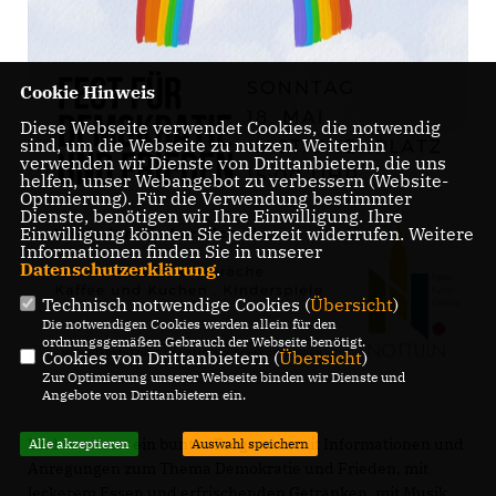
Cookie Hinweis
Diese Webseite verwendet Cookies, die notwendig
sind, um die Webseite zu nutzen. Weiterhin
verwenden wir Dienste von Drittanbietern, die uns
helfen, unser Webangebot zu verbessern (Website-
Optmierung). Für die Verwendung bestimmter
Dienste, benötigen wir Ihre Einwilligung. Ihre
Einwilligung können Sie jederzeit widerrufen. Weitere
Informationen finden Sie in unserer
Datenschutzerklärung
.
Technisch notwendige Cookies (
Übersicht
)
Die notwendigen Cookies werden allein für den
ordnungsgemäßen Gebrauch der Webseite benötigt.
Cookies von Drittanbietern (
Übersicht
)
Zur Optimierung unserer Webseite binden wir Dienste und
Angebote von Drittanbietern ein.
Und so wartet ein buntes Programm mit Informationen und
Alle akzeptieren
Auswahl speichern
Anregungen zum Thema Demokratie und Frieden, mit
leckerem Essen und erfrischenden Getränken, mit Musik