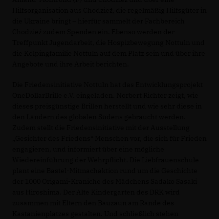
Hilfsorganisation aus Chodzież, die regelmäßig Hilfsgüter in
die Ukraine bringt – hierfür sammelt der Fachbereich
Chodzież zudem Spenden ein. Ebenso werden der
Treffpunkt Jugendarbeit, die Hospizbewegung Nottuln und
die Kolpingfamilie Nottuln auf dem Platz sein und über ihre
Angebote und ihre Arbeit berichten.
Die Friedensinitiative Nottuln hat das Entwicklungsprojekt
OneDollarBrille e.V. eingeladen. Norbert Richter zeigt, wie
dieses preisgünstige Brillen herstellt und wie sehr diese in
den Ländern des globalen Südens gebraucht werden.
Zudem stellt die Friedensinitiative mit der Ausstellung
Gesichter des Friedens“ Menschen vor, die sich für Frieden
engagieren, und informiert über eine mögliche
Wiedereinführung der Wehrpflicht. Die Liebfrauenschule
plant eine Bastel-Mitmachaktion rund um die Geschichte
der 1000 Origami-Kraniche des Mädchens Sadako Sasaki
aus Hiroshima. Der Alte Kindergarten des DRK wird
zusammen mit Eltern den Bauzaun am Rande des
Kastanienplatzes gestalten. Und schließlich stehen