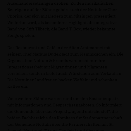
Auseinandersetzungen drohen. Zu den musikalischen
Beiträgen auf der Bühne gehört auch der Nottulner Chor
Chorios, der sich mit Liedern zum Mitsingen präsentiert.
Weiterhin wird, als besonderes Highlight, die integrative
Band von Stift Tilbeck, die Band T-Box, wieder bekannte
Songs spielen.
Das Restaurant und Café in der Alten Amtmannei mit
seinem Chef Markus Dudek lädt zum Flammkuchen ein. Die
Organsiation Nottuln & Friends wird nicht nur ihre
Integrationsarbeit mit Migrantinnen und Migranten
vorstellen, sondern bietet auch Würstchen zum Verkauf an.
Die Nottulner Landfrauen backen Waffeln und schenken
Kaffee ein.
Viele weitere Stände warten rund um den Kastanienplatz
mit Informationen und Gesprächsangeboten. So informiert
die Gemeinde über das Projekt „Jugend entscheidet“, die
beiden Fachbereiche des Komitees für Städtepartnerschaft
der Gemeinde Nottuln über die Partnerschaften mit St.
Amand-Montrond (F) und Chodzież und über eine