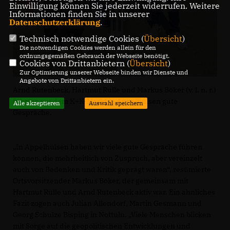
Einwilligung können Sie jederzeit widerrufen. Weitere
Informationen finden Sie in unserer
Datenschutzerklärung
.
Technisch notwendige Cookies (
Übersicht
)
Die notwendigen Cookies werden allein für den
ordnungsgemäßen Gebrauch der Webseite benötigt.
Cookies von Drittanbietern (
Übersicht
)
Zur Optimierung unserer Webseite binden wir Dienste und
Angebote von Drittanbietern ein.
Arnd Rutenbeck, Hartmut Rulle und Markus Böker (v. l. n. r.)
führten vor dem K+K-Markt in Appelhülsen gute
Alle akzeptieren
Auswahl speichern
Gespräche.
In Appelhülsen haben wir viele gute Gespräche führen
können, die mehrheitlich von Zuspruch, aber vereinzelt
auch von Bedenken und Kritik geprägt waren“, resümierte
Ortsvorsitzender Markus Böker, der gemeinsam mit
Hartmut Rulle und Arnd Rutenbeck aktiv war. Ein ähnliches
Fazit zogen auch Julian Allendorf, Martin Gesmann und
Georg Schulze Bisping in Nottuln. „Viele Menschen blicken
mit Sorge auf die geopolitischen Entwicklungen und