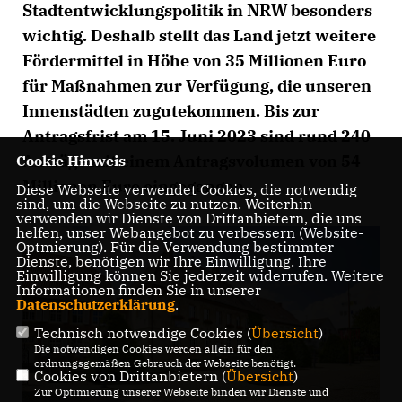
Stadtentwicklungspolitik in NRW besonders
wichtig. Deshalb stellt das Land jetzt weitere
Fördermittel in Höhe von 35 Millionen Euro
für Maßnahmen zur Verfügung, die unseren
Innenstädten zugutekommen. Bis zur
Antragsfrist am 15. Juni 2023 sind rund 240
Anträge mit einem Antragsvolumen von 54
Cookie Hinweis
Millionen Euro eingegangen.
Diese Webseite verwendet Cookies, die notwendig
sind, um die Webseite zu nutzen. Weiterhin
verwenden wir Dienste von Drittanbietern, die uns
helfen, unser Webangebot zu verbessern (Website-
Optmierung). Für die Verwendung bestimmter
Dienste, benötigen wir Ihre Einwilligung. Ihre
Einwilligung können Sie jederzeit widerrufen. Weitere
Informationen finden Sie in unserer
Datenschutzerklärung
.
Technisch notwendige Cookies (
Übersicht
)
Die notwendigen Cookies werden allein für den
ordnungsgemäßen Gebrauch der Webseite benötigt.
Cookies von Drittanbietern (
Übersicht
)
Zur Optimierung unserer Webseite binden wir Dienste und