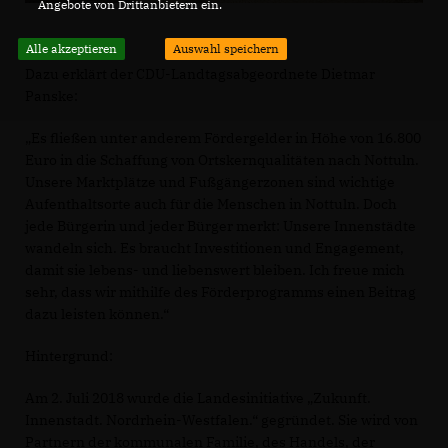
Angebote von Drittanbietern ein.
Alle akzeptieren
Auswahl speichern
Dazu erklärt der CDU-Landtagsabgeordnete Dietmar
Panske:
Es fließen unter anderem Fördergelder in Höhe von 16.800
Euro in die Schaffung von Ortskernqualitäten nach Nottuln.
Unsere Marktplätze und Fußgängerzonen sind wichtige
Aufenthaltsorte auch für die Menschen in Nottuln. Doch
jede Bürgerin und jeder Bürger merkt: Unsere Innenstädte
wandeln sich. Es braucht Investitionen und Engagement,
damit sie lebens- und liebenswert bleiben. Ich freue mich
sehr, dass wir mithilfe des Förderprogramms einen Beitrag
dazu leisten können.“
Hintergrund:
Am 2. Juli 2018 wurde die Landesinitiative „Zukunft.
Innenstadt. Nordrhein-Westfalen.“ gegründet. Sie wird von
Partnern der kommunalen Familie, des Handels, der