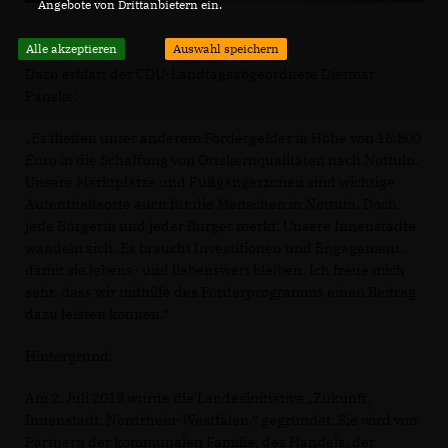
Angebote von Drittanbietern ein.
Alle akzeptieren
Auswahl speichern
Dazu erklärt der CDU-Landtagsabgeordnete Dietmar
Panske:
Es fließen unter anderem Fördergelder in Höhe von 16.800
Euro in die Schaffung von Ortskernqualitäten nach Nottuln.
Unsere Marktplätze und Fußgängerzonen sind wichtige
Aufenthaltsorte auch für die Menschen in Nottuln. Doch
jede Bürgerin und jeder Bürger merkt: Unsere Innenstädte
wandeln sich. Es braucht Investitionen und Engagement,
damit sie lebens- und liebenswert bleiben. Ich freue mich
sehr, dass wir mithilfe des Förderprogramms einen Beitrag
dazu leisten können.“
Hintergrund:
Am 2. Juli 2018 wurde die Landesinitiative „Zukunft.
Innenstadt. Nordrhein-Westfalen.“ gegründet. Sie wird von
Partnern der kommunalen Familie, des Handels, der