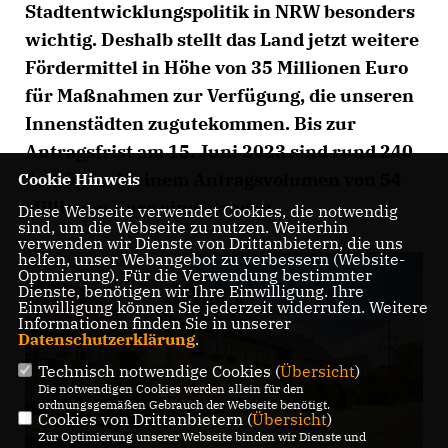
Stadtentwicklungspolitik in NRW besonders
wichtig. Deshalb stellt das Land jetzt weitere
Fördermittel in Höhe von 35 Millionen Euro
für Maßnahmen zur Verfügung, die unseren
Innenstädten zugutekommen. Bis zur
Antragsfrist am 15. Juni 2023 sind rund 240
Anträge mit einem Antragsvolumen von 54
Cookie Hinweis
Millionen Euro eingegangen.
Diese Webseite verwendet Cookies, die notwendig
sind, um die Webseite zu nutzen. Weiterhin
verwenden wir Dienste von Drittanbietern, die uns
helfen, unser Webangebot zu verbessern (Website-
Optmierung). Für die Verwendung bestimmter
Dienste, benötigen wir Ihre Einwilligung. Ihre
Einwilligung können Sie jederzeit widerrufen. Weitere
Informationen finden Sie in unserer
Datenschutzerklärung
.
Technisch notwendige Cookies (
Übersicht
)
Die notwendigen Cookies werden allein für den
ordnungsgemäßen Gebrauch der Webseite benötigt.
Cookies von Drittanbietern (
Übersicht
)
Zur Optimierung unserer Webseite binden wir Dienste und