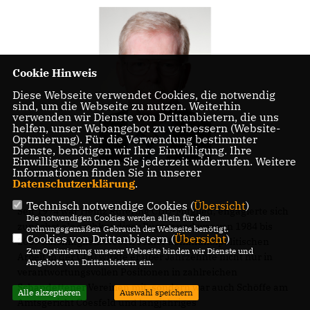
Cookie Hinweis
Diese Webseite verwendet Cookies, die notwendig
sind, um die Webseite zu nutzen. Weiterhin
verwenden wir Dienste von Drittanbietern, die uns
helfen, unser Webangebot zu verbessern (Website-
Optmierung). Für die Verwendung bestimmter
Dienste, benötigen wir Ihre Einwilligung. Ihre
Einwilligung können Sie jederzeit widerrufen. Weitere
Informationen finden Sie in unserer
Datenschutzerklärung
.
Technisch notwendige Cookies (
Übersicht
)
Seit 1974 war Heinz Rütering CDU-Mitglied, engagierte sich
Die notwendigen Cookies werden allein für den
zunächst als sachkundiger Bürger und war von 1984 bis
ordnungsgemäßen Gebrauch der Webseite benötigt.
Cookies von Drittanbietern (
Übersicht
)
2009 Ratsmitglied. Neben seiner kommunalpolitischen
Zur Optimierung unserer Webseite binden wir Dienste und
Arbeit in der CDU wirkte er über Jahrzehnte nicht nur in
Angebote von Drittanbietern ein.
verantwortungsvollen Positionen in zahlreichen
Schapdettener Vereinen mit, sondern war auch Schöffe am
Alle akzeptieren
Auswahl speichern
Amtsgericht Coesfeld und langjähriges