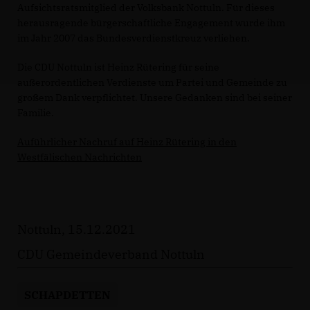
Aufsichtsratsmitglied der Volksbank Nottuln. Für dieses
herausragende bürgerschaftliche Engagement wurde ihm
im Jahr 2007 das Bundesverdienstkreuz verliehen.
Die CDU Nottuln ist Heinz Rütering für seine
außerordentlichen Verdienste um Partei und Gemeinde zu
großem Dank verpflichtet. Unsere Gedanken sind bei seiner
Familie.
Auführlicher Nachruf auf Heinz Rütering in den
Westfälischen Nachrichten
Nottuln, 15.12.2021
CDU Gemeindeverband Nottuln
SCHAPDETTEN