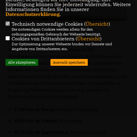
Einwilligung können Sie jederzeit widerrufen. Weitere
Informationen finden Sie in unserer
Datenschutzerklärung
.
Technisch notwendige Cookies (
Übersicht
)
Die notwendigen Cookies werden allein für den
ordnungsgemäßen Gebrauch der Webseite benötigt.
Cookies von Drittanbietern (
Übersicht
)
Um allen stimmberechtigten Mitgliedern des
Zur Optimierung unserer Webseite binden wir Dienste und
Angebote von Drittanbietern ein.
Gemeindeverbandes die Teilnahme an der
Wahlkreismitgliederversammlung zur Aufstellung eines
Alle akzeptieren
Auswahl speichern
Bewerbers für den Landtagswahlkreis 85 zu ermöglichen,
hat sich der Gemeindeverbandsvorstand entschieden,
einen kostenfreien Bustransfer zum Versammlungsort, der
Friedensschule Münster, einzurichten. Um pünktlich zu
Beginn der Veranstaltung dort zu sein, wurden die
Abfahrtszeiten wie folgt festgelegt:
17.45 Uhr ab Darup
, Parkplatz Volksbank
18.00 Uhr ab Nottuln
, Rhodeplatz
18.15 Uhr ab Appelhülsen
, Parkplatz Schulze-