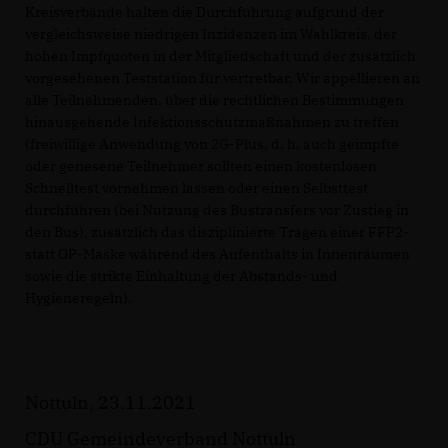
Kreisverbände halten die Durchführung aufgrund der
vergleichsweise niedrigen Inzidenzen im Wahlkreis, der
hohen Impfquoten in der Mitgliedschaft und der zusätzlich
vorgesehenen Teststation für vertretbar. Wir appellieren an
alle Teilnehmenden, über die rechtlichen Bestimmungen
hinausgehende Infektionsschutzmaßnahmen zu treffen
(freiwillige Anwendung von 2G-Plus, d. h. auch geimpfte
oder genesene Teilnehmer sollten einen kostenlosen
Schnelltest vornehmen lassen oder einen Selbsttest
durchführen (bei Nutzung des Bustransfers vor Zustieg in
den Bus), zusätzlich das disziplinierte Tragen einer FFP2-
statt OP-Maske während des Aufenthalts in Innenräumen
sowie die strikte Einhaltung der Abstands- und
Hygieneregeln).
Nottuln, 23.11.2021
CDU Gemeindeverband Nottuln