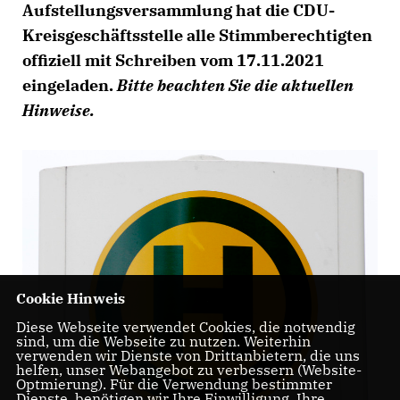
Aufstellungsversammlung hat die CDU-
Kreisgeschäftsstelle alle Stimmberechtigten
offiziell mit Schreiben vom 17.11.2021
eingeladen.
Bitte beachten Sie die aktuellen
Hinweise.
Cookie Hinweis
Diese Webseite verwendet Cookies, die notwendig
sind, um die Webseite zu nutzen. Weiterhin
verwenden wir Dienste von Drittanbietern, die uns
helfen, unser Webangebot zu verbessern (Website-
Optmierung). Für die Verwendung bestimmter
Dienste, benötigen wir Ihre Einwilligung. Ihre