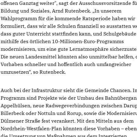
offenen Ganztag weiter", sagt der Ausschussvorsitzende fü
Bildung und Soziales, Arnd Rutenbeck. „In unserem
Wahlprogramm für die kommende Ratsperiode haben wir
formuliert, dass wir alle Schulen finanziell so ausstatten 
dass guter Unterricht stattfinden kann, und Schulgebäude
mithilfe des örtlichen 10-Millionen-Euro-Programms
modernisieren, um eine gute Lernatmosphäre sicherzuste
Die neuen Landesmittel könnten also unmittelbar helfen, 
Vorhaben schneller und hoffentlich auch umfangreicher
umzusetzen“, so Rutenbeck.
Auch bei der Infrastruktur sieht die Gemeinde Chancen. 
Programm sind Projekte wie der Umbau des Bahnübergan
Appelhülsen, neue Radwegeverbindungen zwischen Daru
Billerbeck oder Nottuln und Rorup, sowie die Modernisier
Dülmener Straße fest verankert. Mit den Mitteln aus dem
Nordrhein-Westfalen-Plan könnten diese Vorhaben – eben
die Umsetzung von Maßnahmen aus dem Integrierten