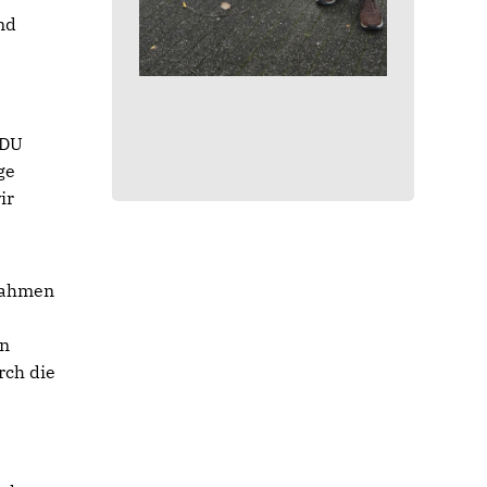
nd
CDU
ge
ir
nahmen
in
rch die