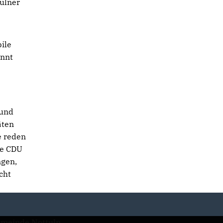
tulner
ile
innt
 und
äten
e reden
ie CDU
ngen,
cht
meinde Nottuln