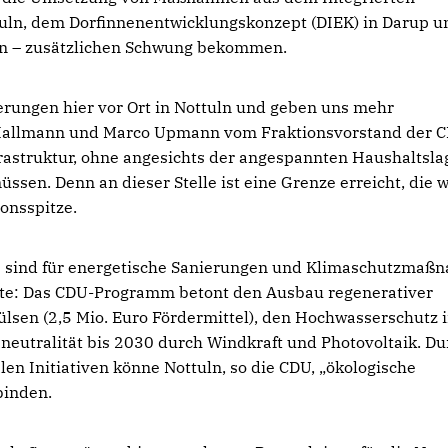
tuln, dem Dorfinnenentwicklungskonzept (DIEK) in Darup u
en – zusätzlichen Schwung bekommen.
erungen hier vor Ort in Nottuln und geben uns mehr
t-Hallmann und Marco Upmann vom Fraktionsvorstand der 
frastruktur, ohne angesichts der angespannten Haushaltsla
en. Denn an dieser Stelle ist eine Grenze erreicht, die w
onsspitze.
 sind für energetische Sanierungen und Klimaschutzmaß
ente: Das CDU-Programm betont den Ausbau regenerativer
ülsen (2,5 Mio. Euro Fördermittel), den Hochwasserschutz 
aneutralität bis 2030 durch Windkraft und Photovoltaik. Du
 Initiativen könne Nottuln, so die CDU, „ökologische
binden.