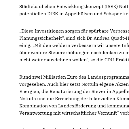
Städtebaulichen Entwicklungskonzept (ISEK) Not
potentiellen DIEK in Appelhülsen und Schapdett
Diese Investitionen sorgen für spürbare Verbess
Planungssicherheit“, sind sich Dr. Andrea Quad
einig. „Mit den Geldern verbessern wir unsere In
über weitere Steuererhöhungen nachdenken zu müss
nicht weiter ausdehnen wollen“, so die CDU-Frakti
Rund zwei Milliarden Euro des Landesprogramms
vorgesehen. Auch hier setzt Nottuln eigene Akz
Energien, die Renaturierung der Stever in Appelh
Nottuln und die Erreichung der bilanziellen Klim
Kombination von Landesförderung und kommunalen
Verantwortung mit wirtschaftlicher Vernunft“ ver