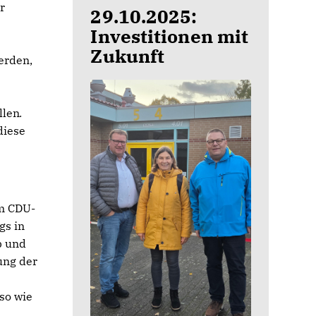
r
29.10.2025:
Investitionen mit
Zukunft
werden,
llen
.
diese
Im CDU-
gs in
p und
ung der
so wie