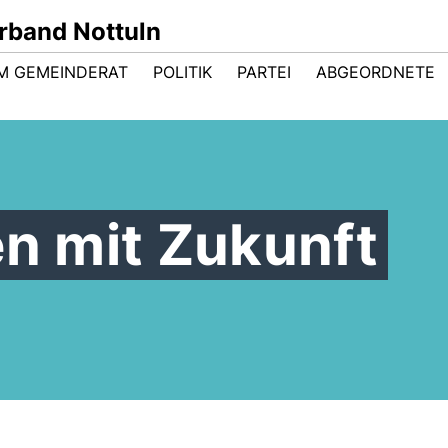
band Nottuln
IM GEMEINDERAT
POLITIK
PARTEI
ABGEORDNETE
en mit Zukunft