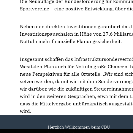
Die Neuauflage der Bundesförderung für kommunal
Sportvereine – eine positive Entwicklung, über di
Neben den direkten Investitionen garantiert da
Investitionspauschalen in Höhe von 27,6 Milliard
Nottuln mehr finanzielle Planungssicherheit.
Insgesamt schaffen das Infrastruktursonderverm
Westfalen-Plan auch für Nottuln große Chancen: 
neue Perspektiven für alle Ortsteile. „Wir sind sic
setzen werden, damit wir mit dem Sondervermöge
wir darüber, wie die zukünftigen Steuereinnahme
wird in den weiteren Gesprächen, etwa mit dem L
dass die Mittelvergabe unbürokratisch ausgestalt
wird.
Herzlich Willkommen beim CDU