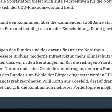
e Sportstätten bietet auch gute Perspektiven für die Not
e sich der CDU-Fraktionsvorstand freut.
s Land den Kommunen über die kommenden zwölf Jahre stab
en Euro und beteiligt sich an der Entschuldung. Damit gew
ögen des Bundes und der daraus finanzierte Nordrhein-
bessere Bildung, moderne Infrastruktur, mehr Klimaschutz
her, dass wir in den Beratungen im Rat die richtigen Priorit
n Nottuln und seine Ortsteile voranbringen, denn am End
n des Bundes zum Wohle der Bürger eingesetzt werden.“ D
andtagsabgeordneten Willi Korth aus Coesfeld, darauf drä
et und z. B. die Kombination mehrerer Fördertöpfe ermögli
CDU Kreisverband Coesfeld
Ge