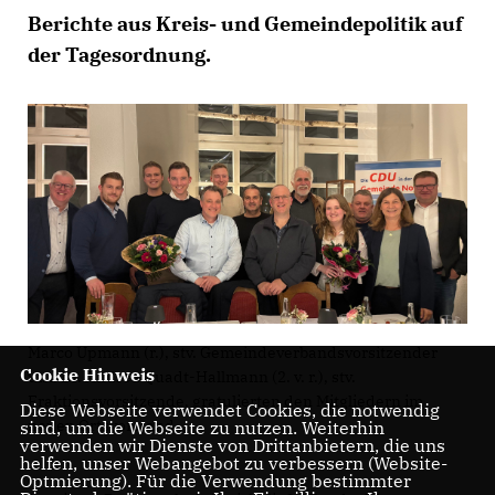
Berichte aus Kreis- und Gemeindepolitik auf
der Tagesordnung.
Marco Upmann (r.), stv. Gemeindeverbandsvorsitzender
Cookie Hinweis
und Dr. Andrea Quadt-Hallmann (2. v. r.), stv.
Fraktionsvorsitzende, gratulierten den Mitgliedern im
Diese Webseite verwendet Cookies, die notwendig
neuen Ortsvorstand.
sind, um die Webseite zu nutzen. Weiterhin
verwenden wir Dienste von Drittanbietern, die uns
helfen, unser Webangebot zu verbessern (Website-
Optmierung). Für die Verwendung bestimmter