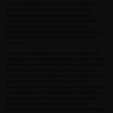
Ortsunion. Komplettiert wird der Vorstand neben den
Ratsmitgliedern aus dem Ortsteil Nottuln durch die
Beisitzer Heiner Dallmann, Bernd Gerding, Martin
Gesmann, Jonas Henke, Leon Henke, Thomas Hülsken,
Christoph Koenigs, Josef Lütkecosmann, Gideon
Münstermann, Martin Seifert und Michael Thier. Auch die
Ratsmitglieder aus dem Ortsteil Nottuln gehören dem
Vorstand an.
Zwischen den Wahlgängen informierte Kreisdirektor Dr.
Linus Tepe über aktuelle Entwicklungen im Kreis Coesfeld.
Themen waren unter anderem die Sanierung des Pictorius-
Berufskollegs in Coesfeld, die neue Rettungswache in
Nottuln mit einem Investitionsvolumen von 7 Millionen Euro
sowie die Neugestaltung des Kreuzungsbereichs
Beisenbusch. Auch der Stand beim Ausbau von Radwegen
rund um Darup und die Anpassungen der Linienführung
der Schnellbuslinie S60 wurden thematisiert. Darüber
hinaus stellte Dr. Tepe das Projekt eines neuen
Kreiszentralarchivs vor, das die Archive der an dem Projekt