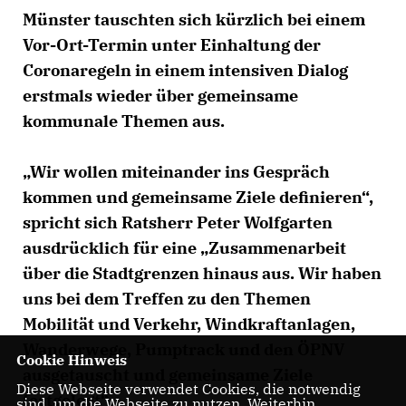
Münster tauschten sich kürzlich bei einem
Vor-Ort-Termin unter Einhaltung der
Coronaregeln in einem intensiven Dialog
erstmals wieder über gemeinsame
kommunale Themen aus.
Wir wollen miteinander ins Gespräch
kommen und gemeinsame Ziele definieren“,
spricht sich Ratsherr Peter Wolfgarten
ausdrücklich für eine „Zusammenarbeit
über die Stadtgrenzen hinaus aus. Wir haben
uns bei dem Treffen zu den Themen
Mobilität und Verkehr, Windkraftanlagen,
Wanderwege, Pumptrack und den ÖPNV
Cookie Hinweis
ausgetauscht und gemeinsame Ziele
Diese Webseite verwendet Cookies, die notwendig
festgelegt“.
sind, um die Webseite zu nutzen. Weiterhin