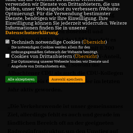
verwenden wir Dienste von Drittanbietern, die uns
helfen, unser Webangebot zu verbessern (Website-
Optmierung). Für die Verwendung bestimmter
Im Fokus der gemeinsamen Abstimmung
Dienste, benötigen wir Ihre Einwilligung. Ihre
stand die Herstellung eines Radweges an der
Einwilligung können Sie jederzeit widerrufen. Weitere
Informationen finden Sie in unserer
Weseler Str. zwischen Bösensell und
Datenschutzerklärung
.
Albachten (L551). Bei der L551 handelt es
Technisch notwendige Cookies (
Übersicht
)
sich um eine Landesstraße, die mit 8.300
Die notwendigen Cookies werden allein für den
ordnungsgemäßen Gebrauch der Webseite benötigt.
Fahrzeugen am Tag, davon 8 % LKW-Anteil,
Cookies von Drittanbietern (
Übersicht
)
Zur Optimierung unserer Webseite binden wir Dienste und
relativ hoch belastet ist. Sowohl die
Angebote von Drittanbietern ein.
Albachtener CDU als auch die CDU-Kollegen
Alle akzeptieren
Auswahl speichern
aus dem Kreis Coesfeld sind hier im letzten
Jahr aktiv geworden.
Die Verkehrswende ist unser gemeinsames
Ziel, allerdings fehlt es auch und gerade im
ländlichen Bereich oft an der geeigneten
Radweginfrastruktur, um den Umstieg auf