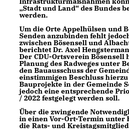
Infrastrukturmaßnahmen könn
Stadt und Land“ des Bundes be
werden.
Um die Orte Appelhülsen und Bö
Senden anzubinden fehlt jedoc
zwischen Bösensell und Albach
berichtet Dr. Axel Hengstermann
Der CDU-Ortsverein Bösensell 
Planung des Radweges unter Be
den Bauausschuss der Gemeind
einstimmigen Beschluss hierzu
Bauprojekte in der Gemeinde 
jedoch eine entsprechende Prior
/ 2022
festgelegt werden soll.
Über die zwingende Notwendigk
in einen Vor-Ort-Termin unter
die Rats- und Kreistagsmitglie