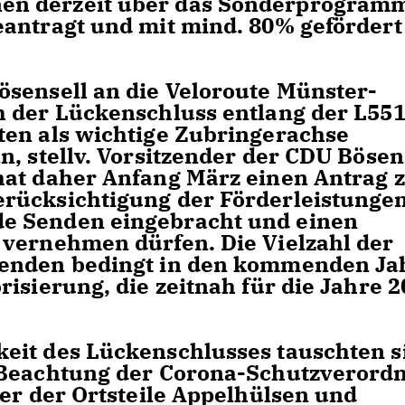
en derzeit über das Sonderprogram
antragt und mit mind. 80% gefördert
sensell an die Veloroute Münster-
h der Lückenschluss entlang der L55
ten als wichtige Zubringerachse
, stellv. Vorsitzender der CDU Bösens
hat daher Anfang März einen Antrag 
rücksichtigung der Förderleistungen
e Senden eingebracht und einen
 vernehmen dürfen. Die Vielzahl der
Senden bedingt in den kommenden Ja
isierung, die zeitnah für die Jahre
2
eit des Lückenschlusses tauschten s
 Beachtung der Corona-Schutzverord
der der Ortsteile Appelhülsen und