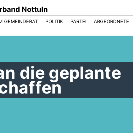
band Nottuln
IM GEMEINDERAT
POLITIK
PARTEI
ABGEORDNETE
n die geplante
schaffen