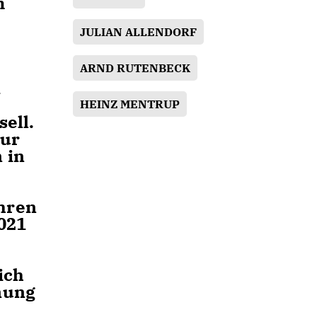
m
JULIAN ALLENDORF
ARND RUTENBECK
1
HEINZ MENTRUP
ell.
zur
 in
hren
021
ich
nung