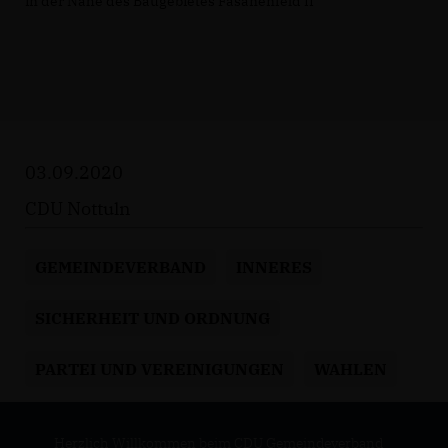
in der Nähe des Baugebietes Fasanenfeld II
03.09.2020
CDU Nottuln
GEMEINDEVERBAND
INNERES
SICHERHEIT UND ORDNUNG
PARTEI UND VEREINIGUNGEN
WAHLEN
Herzlich Willkommen beim CDU Gemeindeverband