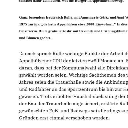
sensibel dafür zu machen, was die Bürger in Appelhülsen bewegt.
Ganz besonders freute sich Rulle, mit Annemarie Görtz und Anni W
1975 zurück, „da hatte Appelhülsen etwa 2000 Einwohner.“ In dies
Beisitzerin. Rulle gratulierte ihr mit Urkunde und Frühlingsblum
und Blumen geehrt.
Danach sprach Rulle wichtige Punkte der Arbeit d
Appelhülsener CDU der letzten zwölf Monate an. E
daran, dass bei der Kommunalwahl alle Direktka
gewählt worden seien. Wichtige Sachthemen des
Jahres seien die Trauerhalle sowie die Anbindun
und Radfahrer an das Sportzentrum bis hin zur H
gewesen. Trotz erhöhter Haushaltsbelastung der
der Bau der Trauerhalle abgesichert, erklärte Rul
gewünschten Fuß- und Radwegs sei allerdings aus
Gründen erst einmal verschoben worden.