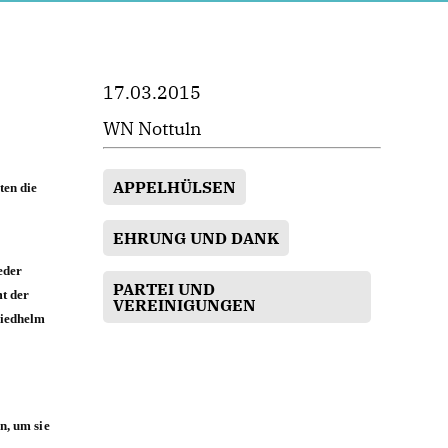
17.03.2015
WN Nottuln
APPELHÜLSEN
ten die
EHRUNG UND DANK
eder
PARTEI UND
t der
VEREINIGUNGEN
riedhelm
n, um sie