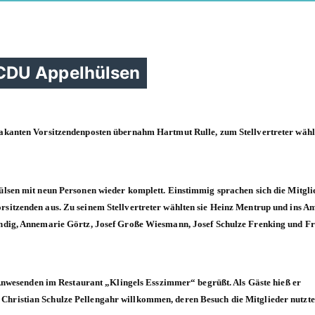
CDU Appelhülsen
akanten Vorsitzendenposten übernahm Hartmut Rulle, zum Stellvertreter wähl
ülsen mit neun Personen wieder komplett. Einstimmig sprachen sich die Mitgli
sitzenden aus. Zu seinem Stellvertreter wählten sie Heinz Mentrup und ins Am
endig, Annemarie Görtz, Josef Große Wiesmann, Josef Schulze Frenking und F
e Anwesenden im Restaurant „Klingels Esszimmer“ begrüßt. Als Gäste hieß er
hristian Schulze Pellengahr willkommen, deren Besuch die Mitglieder nutzte