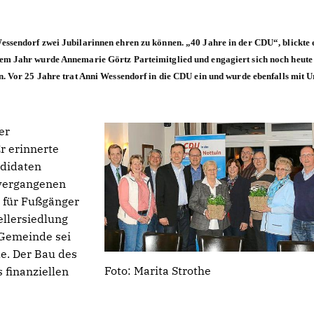
essendorf zwei Jubilarinnen ehren zu können. „40 Jahre in der CDU“, blickte 
em Jahr wurde Annemarie Görtz Parteimitglied und engagiert sich noch heute 
en. Vor 25 Jahre trat Anni Wessendorf in die CDU ein und wurde ebenfalls mit 
er
r erinnerte
ndidaten
 vergangenen
g für Fußgänger
ellersiedlung
 Gemeinde sei
le. Der Bau des
Foto: Marita Strothe
 finanziellen