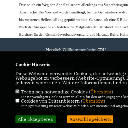
Dass solch ein Weg den Appelhülsenern allerdings aus Sicherheitsgrün
Aussprache. Der Vorstand wurde beauftragt, bei der Gemeindeverwaltu
bis zur neuen Hellersiedlung geprüft werden. Genauso, ob eine E-Bike
Nach der Aussprache entlasteten die Mitglieder den Vorstand. Im Ans
Beisitzer für den Gemeindeverbandsvorstand und Hartmut Rulle, Heinz
Herzlich Willkommen beim CDU
Gemeindeverband Nottuln.
Cookie Hinweis
IMPRESSUM
DATENSCHUTZ
Diese Webseite verwendet Cookies, die notwendig si
KONTAKT
Webangebot zu verbessern (Website-Optmierung). Fü
jederzeit widerrufen. Weitere Informationen finden
Technisch notwendige Cookies (
Übersicht
)
Die notwendigen Cookies werden allein für den ordnungsgemäßen 
Cookies von Drittanbietern (
Übersicht
)
Zur Optimierung unserer Webseite binden wir Dienste und Angebot
© 2026 CDU Gemeindeverband Nottuln c/o CDU
Kreisverband Coesfeld
Alle akzeptieren
Auswahl speichern
Alle Rechte vorbehalten.