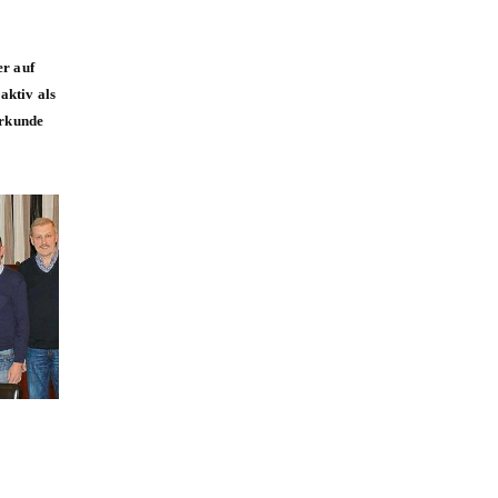
er auf
aktiv als
Urkunde