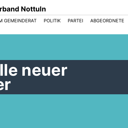
band Nottuln
IM GEMEINDERAT
POLITIK
PARTEI
ABGEORDNETE
lle neuer
er