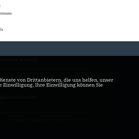
n
entrums
ls
meinde Nottuln
eis Coesfeld
enste von Drittanbietern, die uns helfen, unser
Einwilligung. Ihre Einwilligung können Sie
tgliederbereich
Realisation: Sharkness Media GmbH & Co. KG