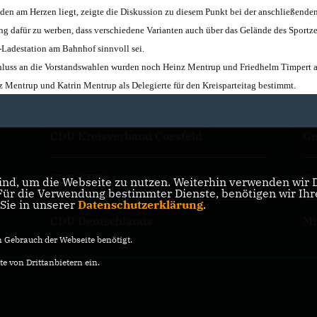
den am Herzen liegt, zeigte die Diskussion zu diesem Punkt bei der anschließende
ng dafür zu werben, dass verschiedene Varianten auch über das Gelände des Sportz
-Ladestation am Bahnhof sinnvoll sei.
chluss an die Vorstandswahlen wurden noch Heinz Mentrup und Friedhelm Timpert a
 Mentrup und Katrin Mentrup als Delegierte für den Kreisparteitag bestimmt.
CDU Kreisverband Coesfeld
Ge
CDU NRW
Kr
nd, um die Webseite zu nutzen. Weiterhin verwenden wir Di
r die Verwendung bestimmter Dienste, benötigen wir Ihre 
 Sie in unserer
Datenschutzerklärung
.
CDU Deutschlands
Mi
Gebrauch der Webseite benötigt.
e von Drittanbietern ein.